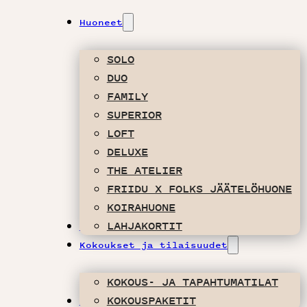
Huoneet
SOLO
DUO
FAMILY
SUPERIOR
LOFT
DELUXE
THE ATELIER
FRIIDU X FOLKS JÄÄTELÖHUONE
KOIRAHUONE
LAHJAKORTIT
Tarjoukset & Majoituspaketit
Kokoukset ja tilaisuudet
KOKOUS- JA TAPAHTUMATILAT
KOKOUSPAKETIT
Syö & Juo