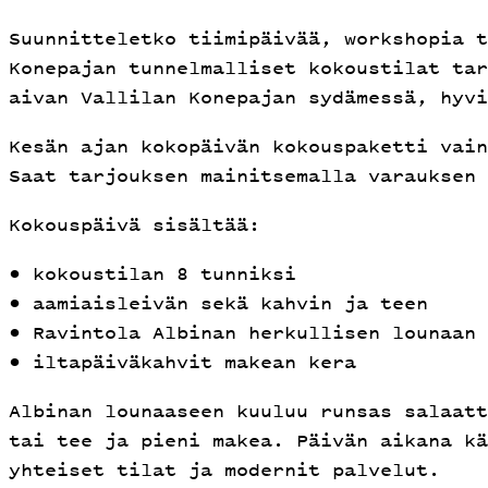
Suunnitteletko tiimipäivää, workshopia t
Konepajan tunnelmalliset kokoustilat tar
aivan Vallilan Konepajan sydämessä, hyvi
Kesän ajan kokopäivän kokouspaketti vai
Saat tarjouksen mainitsemalla varauksen 
Kokouspäivä sisältää:
• kokoustilan 8 tunniksi
• aamiaisleivän sekä kahvin ja teen
• Ravintola Albinan herkullisen lounaan
• iltapäiväkahvit makean kera
Albinan lounaaseen kuuluu runsas salaatt
tai tee ja pieni makea. Päivän aikana kä
yhteiset tilat ja modernit palvelut.