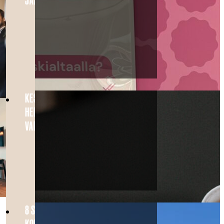
JÄÄTELÖHUONE
KESÄN HELPOIN PERHELOMA
HELSINGISSÄ – FAMILY ROOM
VAIN 89 € / YÖ
8 SYYTÄ VIERAILLA