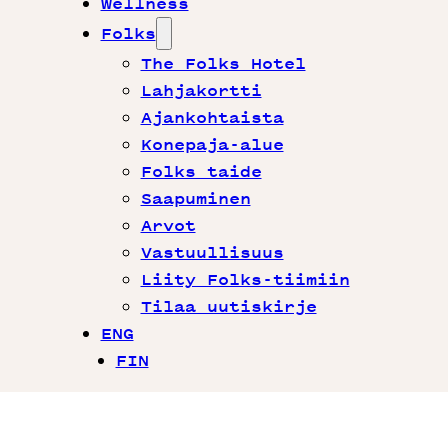
Wellness
Folks
The Folks Hotel
Lahjakortti
Ajankohtaista
Konepaja-alue
Folks taide
Saapuminen
Arvot
Vastuullisuus
Liity Folks-tiimiin
Tilaa uutiskirje
ENG
FIN