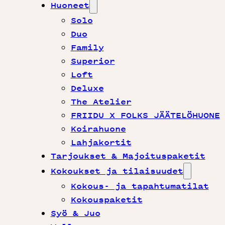
Huoneet
Solo
Duo
Family
Superior
Loft
Deluxe
The Atelier
FRIIDU X FOLKS JÄÄTELÖHUONE
Koirahuone
Lahjakortit
Tarjoukset & Majoituspaketit
Kokoukset ja tilaisuudet
Kokous- ja tapahtumatilat
Kokouspaketit
Syö & Juo