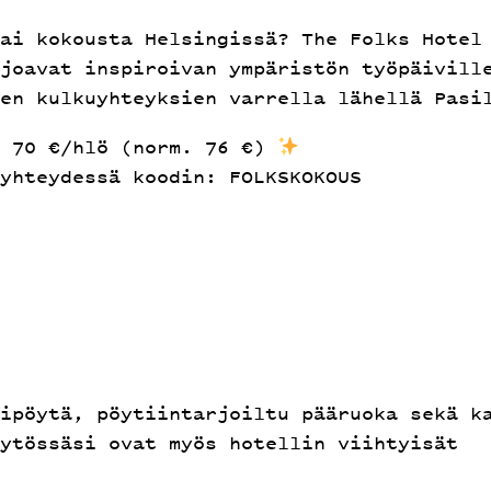
ai kokousta Helsingissä? The Folks Hotel
joavat inspiroivan ympäristön työpäivill
en kulkuyhteyksien varrella lähellä Pasi
n 70 €/hlö (norm. 76 €)
yhteydessä koodin: FOLKSKOKOUS
ipöytä, pöytiintarjoiltu pääruoka sekä k
ytössäsi ovat myös hotellin viihtyisät