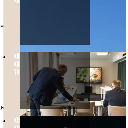
KONEPAJALLA HELSINGISSÄ
e
laa.
KOKOPÄIVÄN
KOKOUSPÄIVÄTARJOUS VAIN
70 €/HLÖ !
ahvi
KESÄ HELSINGISSÄ LASTEN