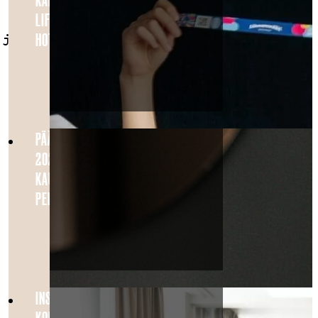
KANSSA: LINNANMÄKI, SEA
LIFE JA MAJOITUS THE FOLKS
HOTEL KONEPAJALLA
 ja
PÄÄSIÄINEN HELSINGISSÄ
2026 – TÄYDELLINEN
KAUPUNKILOMA KOKO
PERHEELLE
INSPIROIVA KOKOPÄIVÄN