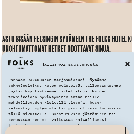
ASTU SISÄÄN HELSINGIN SYDÄMEEN THE FOLKS HOTEL K
UNOHTUMATTOMAT HETKET ODOTTAVAT SINUA.
Hallinnoi suostumusta
Liity uutiskirjelistalle, saat -10% ja k
Section
Sähköposti
*
ensimmäisenä!
Parhaan kokemuksen tarjoamiseksi käytämme
teknologioita, kuten evästeitä, tallentaaksemme
Olen lukenut ja hyväksyn tietosuojakä
ja/tai käyttääksemme laitetietoja. Näiden
tekniikoiden hyväksyminen antaa meille
mahdollisuuden käsitellä tietoja, kuten
selauskäyttäytymistä tai yksilöllisiä tunnuksia
tällä sivustolla. Suostumuksen jättäminen tai
THE FOLKS HOTEL KONEPAJA
peruuttaminen voi vaikuttaa haitallisesti
tiettyihin ominaisuuksiin ja toimintoihin.
Aleksis Kiven Katu 21-23,