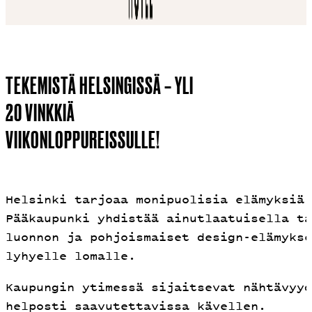
TEKEMISTÄ HELSINGISSÄ – YLI
20 VINKKIÄ
VIIKONLOPPUREISSULLE!
Helsinki tarjoaa monipuolisia elämyksiä 
Pääkaupunki yhdistää ainutlaatuisella ta
luonnon ja pohjoismaiset design-elämykse
lyhyelle lomalle.
Kaupungin ytimessä sijaitsevat nähtävyyd
helposti saavutettavissa kävellen.