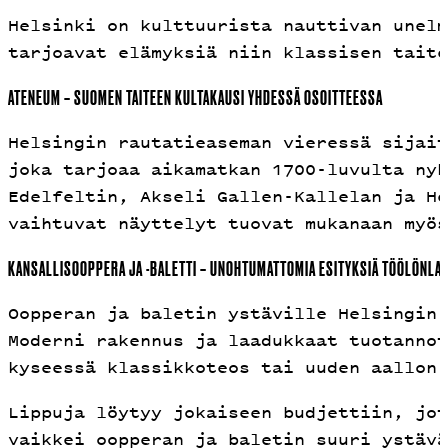
Helsinki on kulttuurista nauttivan unelm
tarjoavat elämyksiä niin klassisen tait
ATENEUM – SUOMEN TAITEEN KULTAKAUSI YHDESSÄ OSOITTEESSA
Helsingin rautatieaseman vieressä sijait
joka tarjoaa aikamatkan 1700-luvulta nyk
Edelfeltin, Akseli Gallen-Kallelan ja He
vaihtuvat näyttelyt tuovat mukanaan myös
KANSALLISOOPPERA JA -BALETTI – UNOHTUMATTOMIA ESITYKSIÄ TÖÖLÖNLA
Oopperan ja baletin ystäville Helsingin 
Moderni rakennus ja laadukkaat tuotannot
kyseessä klassikkoteos tai uuden aallon 
Lippuja löytyy jokaiseen budjettiin, jot
vaikkei oopperan ja baletin suuri ystävä