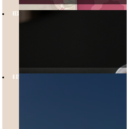
KESÄN HELPOIN PERHELOMA HELSINGISSÄ – FAMILY ROOM VAIN 89 € /
8 SYYTÄ VIERAILLA KONEPAJALLA HELSINGISSÄ