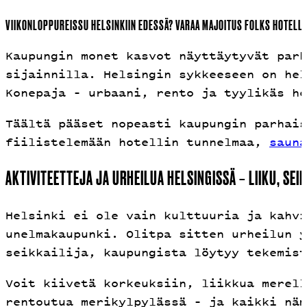
VIIKONLOPPUREISSU HELSINKIIN EDESSÄ? VARAA MAJOITUS FOLKS HOTELLI
Kaupungin monet kasvot näyttäytyvät par
sijainnilla. Helsingin sykkeeseen on hel
Konepaja – urbaani, rento ja tyylikäs ho
Täältä pääset nopeasti kaupungin parhai
fiilistelemään hotellin tunnelmaa,
sauna
AKTIVITEETTEJA JA URHEILUA HELSINGISSÄ – LIIKU, SEI
Helsinki ei ole vain kulttuuria ja kahv
unelmakaupunki. Olitpa sitten urheilun y
seikkailija, kaupungista löytyy tekemist
Voit kiivetä korkeuksiin, liikkua merell
rentoutua merikylpylässä – ja kaikki näm