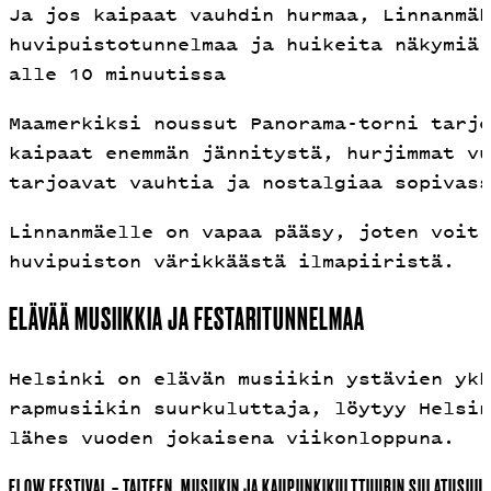
Ja jos kaipaat vauhdin hurmaa, Linnanmäk
huvipuistotunnelmaa ja huikeita näkymiä.
alle 10 minuutissa
Maamerkiksi noussut Panorama-torni tarjo
kaipaat enemmän jännitystä, hurjimmat vu
tarjoavat vauhtia ja nostalgiaa sopivass
Linnanmäelle on vapaa pääsy, joten voit 
huvipuiston värikkäästä ilmapiiristä.
ELÄVÄÄ MUSIIKKIA JA FESTARITUNNELMAA
Helsinki on elävän musiikin ystävien ykk
rapmusiikin suurkuluttaja, löytyy Helsin
lähes vuoden jokaisena viikonloppuna.
FLOW FESTIVAL – TAITEEN, MUSIIKIN JA KAUPUNKIKULTTUURIN SULATUSUUN