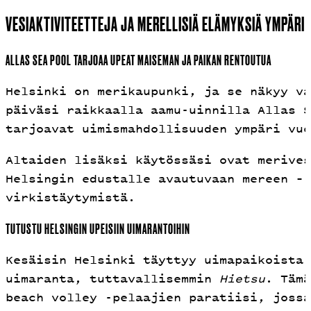
VESIAKTIVITEETTEJA JA MERELLISIÄ ELÄMYKSIÄ YMPÄRI
ALLAS SEA POOL TARJOAA UPEAT MAISEMAN JA PAIKAN RENTOUTUA
Helsinki on merikaupunki, ja se näkyy va
päiväsi raikkaalla aamu-uinnilla Allas S
tarjoavat uimismahdollisuuden ympäri vuo
Altaiden lisäksi käytössäsi ovat merives
Helsingin edustalle avautuvaan mereen – 
virkistäytymistä.
TUTUSTU HELSINGIN UPEISIIN UIMARANTOIHIN
Kesäisin Helsinki täyttyy uimapaikoista,
uimaranta, tuttavallisemmin
Hietsu
. Tämä
beach volley -pelaajien paratiisi, jossa