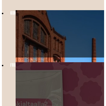
KONEPAJA: HELSINGIN KIINNOSTAVIN KAUPUNGINOSA VUONNA 2026
FRIIDU X FOLKS JÄÄTELÖHUONE