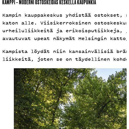
KAMPPI – MODERNI OSTOSKEIDAS KESKELLÄ KAUPUNKIA
Kampin kauppakeskus yhdistää ostokset, r
katon alle. Viisikerroksinen ostoskeskus
urheiluliikkeitä ja erikoisputiikkeja, j
avautuvat upeat näkymät Helsingin kattoj
Kampista löydät niin kansainvälisiä brän
liikkeitä, joten se on täydellinen kohde