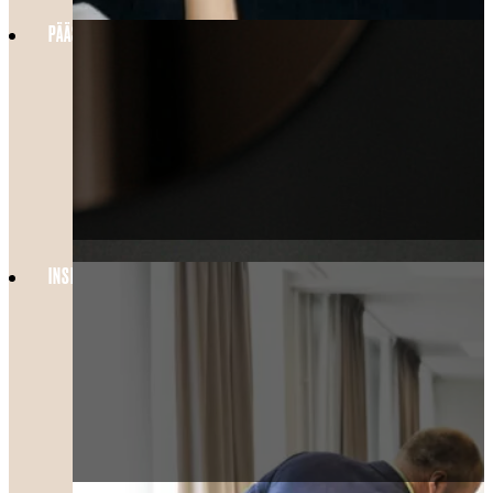
PÄÄSIÄINEN HELSINGISSÄ 2026 – TÄYDELLINEN KAUPUNKILOMA KOKO
INSPIROIVA KOKOPÄIVÄN KOKOUS HELSINGISSÄ