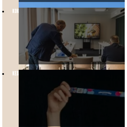
KOKOPÄIVÄN KOKOUSPÄIVÄTARJOUS VAIN 70 €/HLÖ !
KESÄ HELSINGISSÄ LASTEN KANSSA: LINNANMÄKI, SEA LIFE JA MAJO