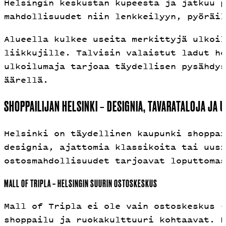
Helsingin keskustan kupeesta ja jatkuu p
mahdollisuudet niin lenkkeilyyn, pyöräil
Alueella kulkee useita merkittyjä ulkoil
liikkujille. Talvisin valaistut ladut ho
ulkoilumaja tarjoaa täydellisen pysähdys
äärellä.
SHOPPAILIJAN HELSINKI – DESIGNIA, TAVARATALOJA JA 
Helsinki on täydellinen kaupunki shoppai
designia, ajattomia klassikoita tai uusi
ostosmahdollisuudet tarjoavat loputtomas
MALL OF TRIPLA – HELSINGIN SUURIN OSTOSKESKUS
Mall of Tripla ei ole vain ostoskeskus –
shoppailu ja ruokakulttuuri kohtaavat. P