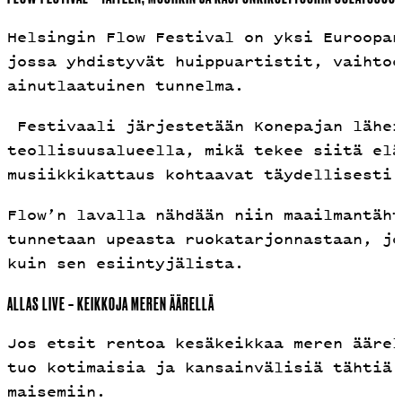
Helsingin Flow Festival on yksi Euroopan
jossa yhdistyvät huippuartistit, vaihtoe
ainutlaatuinen tunnelma.
Festivaali järjestetään Konepajan lähei
teollisuusalueella, mikä tekee siitä elä
musiikkikattaus kohtaavat täydellisesti.
Flow’n lavalla nähdään niin maailmantäht
tunnetaan upeasta ruokatarjonnastaan, jo
kuin sen esiintyjälista.
ALLAS LIVE – KEIKKOJA MEREN ÄÄRELLÄ
Jos etsit rentoa kesäkeikkaa meren äärel
tuo kotimaisia ja kansainvälisiä tähtiä 
maisemiin.