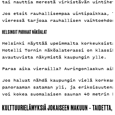
tai nauttia merestä virkistävän uintihet
Jos etsit rauhallisempaa uintipaikkaa, T
vieressä tarjoaa rauhallisen vaihtoehdon
HELSINGIT PARHAAT NÄKÖALAT
Helsinki näyttää upeimmalta korkeuksista
Hotelli Tornin näköalaterassi on klassik
avautuvista näkymistä kaupungin ylle.
Paras aika vierailla? Auringonlaskun aik
Jos haluat nähdä kaupungin vielä korkeam
panoraaman sataman yli, ja erikoisuutena
voi kokea suomalaisen saunan 40 metrin k
KULTTUURIELÄMYKSIÄ JOKAISEEN MAKUUN – TAIDETTA, 