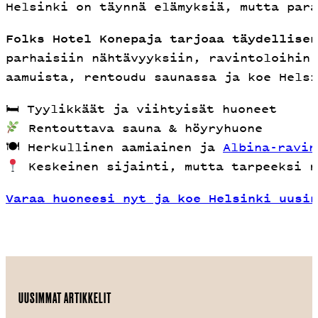
Helsinki on täynnä elämyksiä, mutta para
Folks Hotel Konepaja tarjoaa täydellisen
parhaisiin nähtävyyksiin, ravintoloihin 
aamuista, rentoudu saunassa ja koe Helsi
🛏 Tyylikkäät ja viihtyisät huoneet
Rentouttava sauna & höyryhuone
🍽 Herkullinen aamiainen ja
Albina-ravin
Keskeinen sijainti, mutta tarpeeksi r
Varaa huoneesi nyt ja koe Helsinki uusin
UUSIMMAT ARTIKKELIT