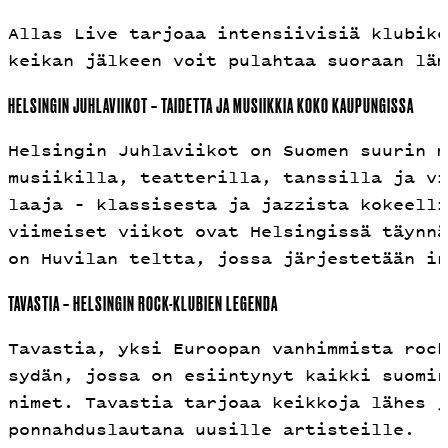
Allas Live tarjoaa intensiivisiä klubike
keikan jälkeen voit pulahtaa suoraan läm
HELSINGIN JUHLAVIIKOT – TAIDETTA JA MUSIIKKIA KOKO KAUPUNGISSA
Helsingin Juhlaviikot on Suomen suurin m
musiikilla, teatterilla, tanssilla ja vi
laaja – klassisesta ja jazzista kokeelli
viimeiset viikot ovat Helsingissä täynnä
on Huvilan teltta, jossa järjestetään in
TAVASTIA – HELSINGIN ROCK-KLUBIEN LEGENDA
Tavastia, yksi Euroopan vanhimmista rock
sydän, jossa on esiintynyt kaikki suomir
nimet. Tavastia tarjoaa keikkoja lähes j
ponnahduslautana uusille artisteille.