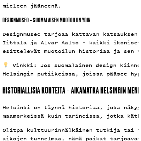
mieleen jääneenä.
DESIGNMUSEO – SUOMALAISEN MUOTOILUN YDIN
Designmuseo tarjoaa kattavan katsauksen 
Iittala ja Alvar Aalto – kaikki ikoniset
esittelevät muotoilun historiaa ja sen v
Vinkki
: Jos suomalainen design kiinno
Helsingin putiikeissa, joissa pääsee hyp
HISTORIALLISIA KOHTEITA – AIKAMATKA HELSINGIN MEN
Helsinki on täynnä historiaa, joka näkyy
maamerkeissä kuin tarinoissa, jotka kätk
Olitpa kulttuurinnälkäinen tutkija tai f
aikojen tunnelmaa, nämä paikat tarjoavat