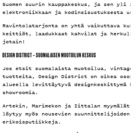
Suomen suurin kauppakeskus, ja sen yli 
elektroniikkaan ja kodinsisustuksesta ur
Ravintolatarjonta on yhtä vaikuttava kui
keittiöt, laadukkaat kahvilat ja herkull
jotain!
DESIGN DISTRICT – SUOMALAISEN MUOTOILUN KESKUS
Jos etsit suomalaista muotoilua, vintage
tuotteita, Design District on oikea osoi
alueella levittäytyvä designkeskittymä k
showroomia.
Artekin, Marimekon ja Iittalan myymälät 
löytyy myös nousevien suunnittelijoiden 
erikoisputiikkeja.