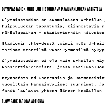
OLYMPIASTADION: URHEILUN HISTORIAA JA MAAILMANLUOKAN ARTISTEJA
Olympiastadion on suomalaisen urheilun y
huippuluokan tapahtumia, kiinnostavia nä
näköalapaikan – stadiontorniin kiivetess
Stadionin yhteydessä toimii myös Urheilu
tarinan menneiltä vuosikymmeniltä nykypä
Olympiastadion ei ole vain urheilun näyt
konserttiareenoista, jossa maailmanluoka
Beyoncésta Ed Sheeraniin ja Rammsteinist
vuosittain kansainväliset suurnimet, ja 
fanit laulavat yhteen ääneen kesäillan h
FLOW PARK TARJOAA ACTIONIA