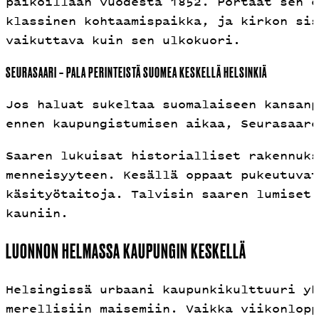
paikoillaan vuodesta 1852. Portaat sen e
klassinen kohtaamispaikka, ja kirkon sis
vaikuttava kuin sen ulkokuori.
SEURASAARI – PALA PERINTEISTÄ SUOMEA KESKELLÄ HELSINKIÄ
Jos haluat sukeltaa suomalaiseen kansanp
ennen kaupungistumisen aikaa, Seurasaare
Saaren lukuisat historialliset rakennuks
menneisyyteen. Kesällä oppaat pukeutuvat
käsityötaitoja. Talvisin saaren lumiset 
kauniin.
LUONNON HELMASSA KAUPUNGIN KESKELLÄ
Helsingissä urbaani kaupunkikulttuuri yh
merellisiin maisemiin. Vaikka viikonlopp