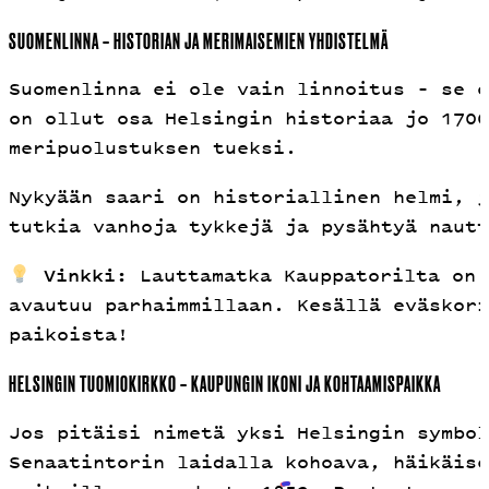
SUOMENLINNA – HISTORIAN JA MERIMAISEMIEN YHDISTELMÄ
Suomenlinna ei ole vain linnoitus – se o
on ollut osa Helsingin historiaa jo 1700
meripuolustuksen tueksi.
Nykyään saari on historiallinen helmi, j
tutkia vanhoja tykkejä ja pysähtyä nautt
Vinkki:
Lauttamatka Kauppatorilta on 
avautuu parhaimmillaan. Kesällä eväskori
paikoista!
HELSINGIN TUOMIOKIRKKO – KAUPUNGIN IKONI JA KOHTAAMISPAIKKA
Jos pitäisi nimetä yksi Helsingin symbol
Senaatintorin laidalla kohoava, häikäise