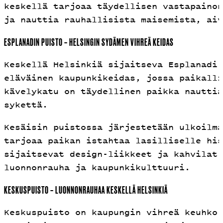
keskellä tarjoaa täydellisen vastapainon
ja nauttia rauhallisista maisemista, aiv
ESPLANADIN PUISTO – HELSINGIN SYDÄMEN VIHREÄ KEIDAS
Keskellä Helsinkiä sijaitseva Esplanadi
eläväinen kaupunkikeidas, jossa paikalli
kävelykatu on täydellinen paikka nauttia
sykettä.
Kesäisin puistossa järjestetään ulkoilma
tarjoaa paikan istahtaa lasilliselle his
sijaitsevat design-liikkeet ja kahvilat 
luonnonrauha ja kaupunkikulttuuri.
KESKUSPUISTO – LUONNONRAUHAA KESKELLÄ HELSINKIÄ
Keskuspuisto on kaupungin vihreä keuhko