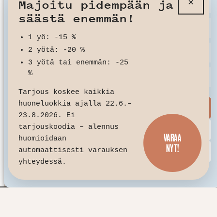
×
Majoitu pidempään ja
Toiminnalliset
Aina aktiivinen
00510 Helsinki
säästä enemmän!
HUONEVARAUKSET & INFO
Asetukset
Aset
1 yö: -15 %
+358 10 207 4700
2 yötä: -20 %
Tilastot
Tila
+358 50 340 6680
3 yötä tai enemmän: -25
%
info@folkshotels.fi
Saapuminen - Lue lisä
Markkinointi
Mark
Tarjous koskee kaikkia
huoneluokkia ajalla 22.6.–
Hyväksy
RYHMÄT, KOKOUKSET JA TILAISUUDET
23.8.2026. Ei
tarjouskoodia – alennus
Kiellä
+358 10 207 4712
VARAA
huomioidaan
sales@folkshotels.fi
NYT!
Tallenna asetukset
automaattisesti varauksen
yhteydessä.
Evästekäytäntö
Tietosuojalausunto
SEURAA MEITÄ
Seuraa meitä Facebookissa!
Seuraa meitä Instagramissa!
Seuraa meitä LinkedInissä
Seuraa meitä LinkedInissä