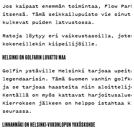
Jos kaipaat enemmän toimintaa, Flow Park
itsensä. Tämä seikkailupuisto vie sinut 
kulkevat puiden latvustossa.
Ratoja löytyy eri vaikeustasoilla, joten
kokeneillekin kiipeilijöille.
HELSINKI ON GOLFARIN LUVATTU MAA
Golfin ystäville Helsinki tarjoaa upeita
legendaarisin. Tämä Suomen vanhin golfke
ja se tarjoaa haasteita niin aloittelijo
Kentällä on myös kattavat harjoitusaluee
Kierroksen jälkeen on helppo istahtaa kl
seurassa.
LINNANMÄKI ON HELSINKI-VIIKONLOPUN YKKÖSKOHDE